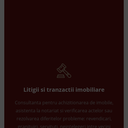
Litigii si tranzactii imobiliare
Consultanta pentru achizitionarea de imobile,
asistenta la notariat si verificarea actelor sau
rezolvarea diferitelor probleme: revendicari,
granituiri, servituti, neintelegeri intre vecini