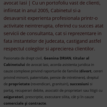
avocat Iasi | Cu un portofoliu vast de clienti,
infiintat in anul 2005, Cabinetul si-a
desavarsit experienta profesionala printr-o
activitate neintrerupta, oferind cu succes atat
servicii de consultanta, cat si reprezentare in
fata instantelor de judecata, castigand astfel
respectul colegilor si aprecierea clientilor.
Pasionata de drept civil,
Geanina DRIAN
,
titular al
Cabinetului
de avocat Iasi, acorda asistenta juridica in
cauze complexe privind raporturile de familie (
divort
, cereri
privind minorii, paternitate, pensie de intretinere), dreptul
de
proprietate
(revendicari, granituiri),
succesiuni
si
partaj, recuperari debite, asociatii de proprietari sau litigii cu
asiguratori
, prescriptie, executare silita, cât și în cauze
comerciale și contracte
.