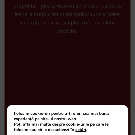
proprietari, pleaca deseori de la necunoasterea
legii si a drepturilor si obligatiilor tuturor celor
implicati; explicam simplu si oferim solutia
potrivita.
Folosim cookie-uri pentru a-ți oferi cea mai bună
experiență pe site-ul nostru web.
Poți afla mai multe despre cookie-urile pe care le
folosim sau să le dezactivezi în
setări
.