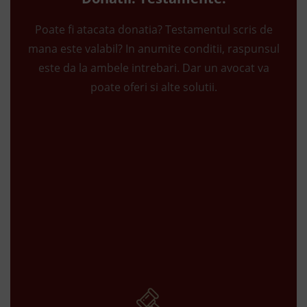
Poate fi atacata donatia? Testamentul scris de
mana este valabil? In anumite conditii, raspunsul
este da la ambele intrebari. Dar un avocat va
poate oferi si alte solutii.