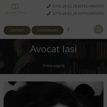
0742.28.62.28 (0742.AVOCAT)
0770.28.62.28 (0770.AVOCAT)
Deschi
CONTACT
RASPUNSURI
Avocat Iasi
Prima pagină