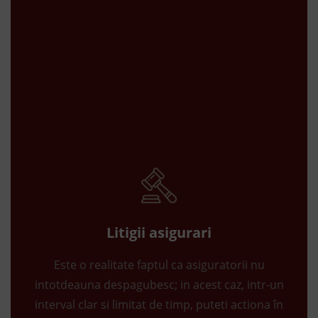
Litigii asigurari
Este o realitate faptul ca asiguratorii nu
intotdeauna despagubesc; in acest caz, intr-un
interval clar si limitat de timp, puteti actiona în