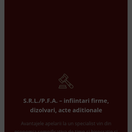
S.R.L./P.F.A. – infiintari firme,
dizolvari, acte aditionale
Avantajele apelarii la un specialist vin din
economia semnificativa de timp si birocratie si