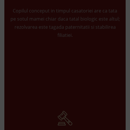
Copilul conceput in timpul casatoriei are ca tata
pe sotul mamei chiar daca tatal biologic este altul;
rezolvarea este tagada paternitatii si stabilirea
filiatiei.