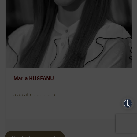
Maria HUGEANU
avocat colaborator
Acces