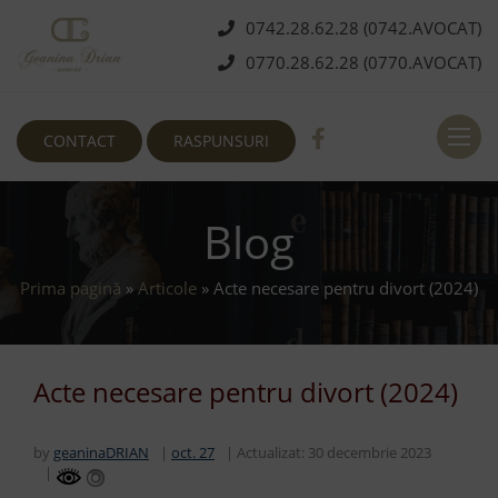
0742.28.62.28 (0742.AVOCAT)
0770.28.62.28 (0770.AVOCAT)
Deschi
CONTACT
RASPUNSURI
Blog
Prima pagină
»
Articole
»
Acte necesare pentru divort (2024)
Acte necesare pentru divort (2024)
by
geaninaDRIAN
oct. 27
Actualizat:
30 decembrie 2023