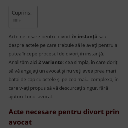
Cuprins:
Acte necesare pentru divort
în instanță
sau
despre actele pe care trebuie să le aveți pentru a
putea începe procesul de divorț în instanță.
Analizăm aici
2 variante
: cea simplă, în care doriți
să vă angajați un avocat și nu veți avea prea mari
bătăi de cap cu actele și pe cea mai… complexă, în
care v-ați propus să vă descurcați singur, fără
ajutorul unui avocat.
Acte necesare pentru divort prin
avocat