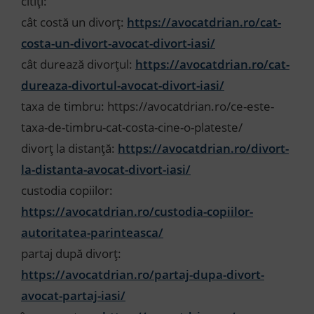
citiți:
cât costă un divorț:
https://avocatdrian.ro/cat-
costa-un-divort-avocat-divort-iasi/
cât durează divorțul:
https://avocatdrian.ro/cat-
dureaza-divortul-avocat-divort-iasi/
taxa de timbru: https://avocatdrian.ro/ce-este-
taxa-de-timbru-cat-costa-cine-o-plateste/
divorț la distanță:
https://avocatdrian.ro/divort-
la-distanta-avocat-divort-iasi/
custodia copiilor:
https://avocatdrian.ro/custodia-copiilor-
autoritatea-parinteasca/
partaj după divorț:
https://avocatdrian.ro/partaj-dupa-divort-
avocat-partaj-iasi/