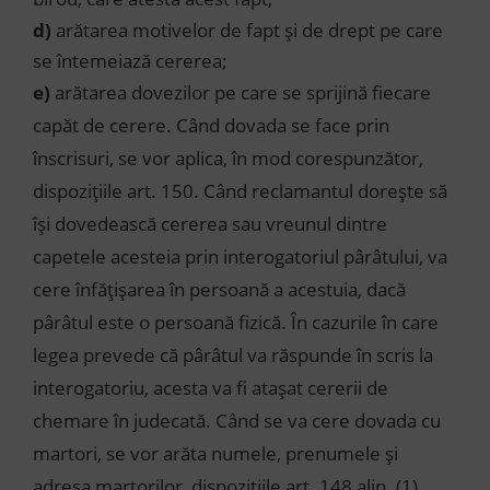
d)
arătarea motivelor de fapt şi de drept pe care
se întemeiază cererea;
e)
arătarea dovezilor pe care se sprijină fiecare
capăt de cerere. Când dovada se face prin
înscrisuri, se vor aplica, în mod corespunzător,
dispoziţiile art. 150. Când reclamantul doreşte să
îşi dovedească cererea sau vreunul dintre
capetele acesteia prin interogatoriul pârâtului, va
cere înfăţişarea în persoană a acestuia, dacă
pârâtul este o persoană fizică. În cazurile în care
legea prevede că pârâtul va răspunde în scris la
interogatoriu, acesta va fi ataşat cererii de
chemare în judecată. Când se va cere dovada cu
martori, se vor arăta numele, prenumele şi
adresa martorilor, dispoziţiile art. 148 alin. (1)