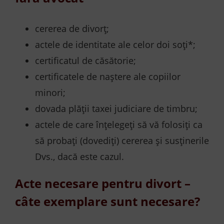
cererea de divorț;
actele de identitate ale celor doi soţi*;
certificatul de căsătorie;
certificatele de naştere ale copiilor
minori;
dovada plății taxei judiciare de timbru;
actele de care înțelegeți să vă folosiți ca
să probați (dovediți) cererea și susținerile
Dvs., dacă este cazul.
Acte necesare pentru divort –
câte exemplare sunt necesare?