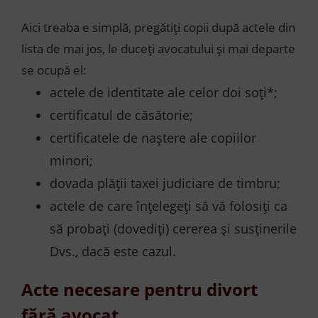
Aici treaba e simplă, pregătiți copii după actele din
lista de mai jos, le duceți avocatului și mai departe
se ocupă el:
actele de identitate ale celor doi soţi*;
certificatul de căsătorie;
certificatele de naştere ale copiilor
minori;
dovada plății taxei judiciare de timbru;
actele de care înțelegeți să vă folosiți ca
să probați (dovediți) cererea și susținerile
Dvs., dacă este cazul.
Acte necesare pentru divort
fără avocat