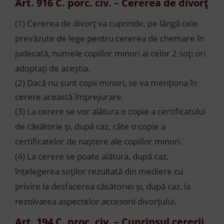
Art. 916 C. porc. civ. –
Cererea de divorţ
(1) Cererea de divorț va cuprinde, pe lângă cele
prevăzute de lege pentru cererea de chemare în
judecată, numele copiilor minori ai celor 2 soţi ori
adoptaţi de aceştia.
(2) Dacă nu sunt copii minori, se va menţiona în
cerere această împrejurare.
(3) La cerere se vor alătura o copie a certificatului
de căsătorie şi, după caz, câte o copie a
certificatelor de naştere ale copiilor minori.
(4) La cerere se poate alătura, după caz,
înţelegerea soţilor rezultată din mediere cu
privire la desfacerea căsătoriei şi, după caz, la
rezolvarea aspectelor accesorii divorţului.
Art. 194 C. proc. civ. –
Cuprinsul cererii