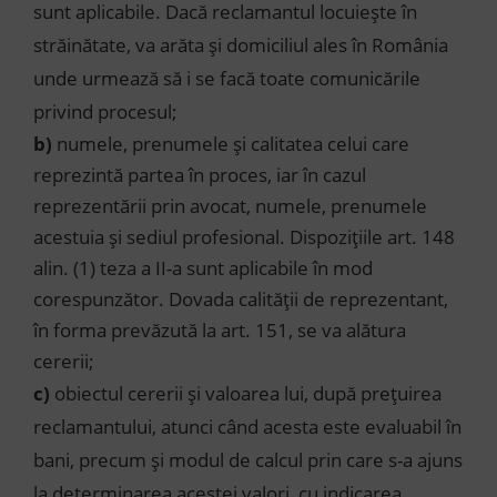
sunt aplicabile. Dacă reclamantul locuieşte în
străinătate, va arăta şi domiciliul ales în România
unde urmează să i se facă toate comunicările
privind procesul;
b)
numele, prenumele şi calitatea celui care
reprezintă partea în proces, iar în cazul
reprezentării prin avocat, numele, prenumele
acestuia şi sediul profesional. Dispoziţiile art. 148
alin. (1) teza a II-a sunt aplicabile în mod
corespunzător. Dovada calităţii de reprezentant,
în forma prevăzută la art. 151, se va alătura
cererii;
c)
obiectul cererii şi valoarea lui, după preţuirea
reclamantului, atunci când acesta este evaluabil în
bani, precum şi modul de calcul prin care s-a ajuns
la determinarea acestei valori, cu indicarea