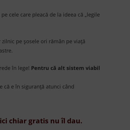
i pe cele care pleacă de la ideea că „legile
r zilnic pe șosele ori rămân pe viață
astre.
rede în lege!
Pentru că alt sistem viabil
ie că e în siguranță atunci când
i chiar gratis nu îl dau.