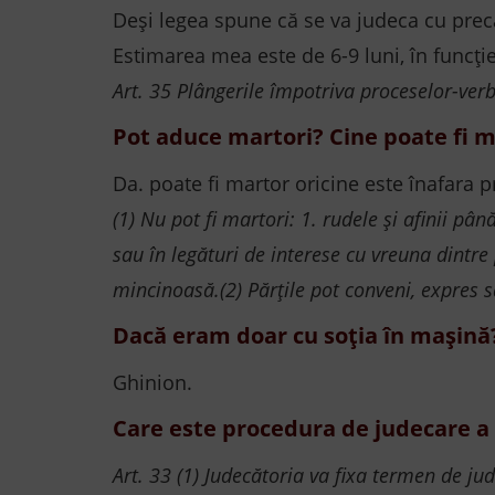
Deși legea spune că se va judeca cu precă
Estimarea mea este de 6-9 luni, în funcți
Art. 35 Plângerile împotriva proceselor-ver
Pot aduce martori? Cine poate fi 
Da. poate fi martor oricine este înafara p
(1) Nu pot fi martori: 1. rudele şi afinii până
sau în legături de interese cu vreuna dintre
mincinoasă.(2) Părţile pot conveni, expres sa
Dacă eram doar cu soția în mașină
Ghinion.
Care este procedura de judecare a 
Art. 33 (1) Judecătoria va fixa termen de ju