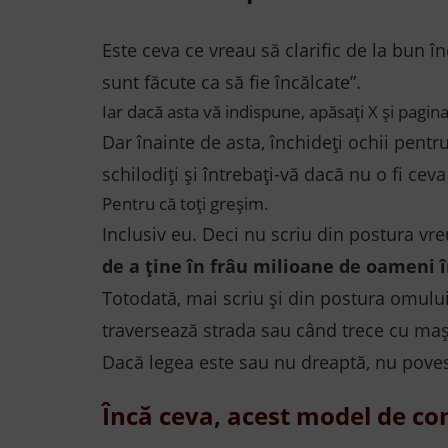
Este ceva ce vreau să clarific de la bun î
sunt făcute ca să fie încălcate”.
Iar dacă asta vă indispune, apăsați X și pagin
Dar înainte de asta, închideți ochii pentru
schilodiți și întrebați-vă dacă nu o fi cev
Pentru că toți greșim.
Inclusiv eu. Deci nu scriu din postura vr
de a ține în frâu milioane de oameni î
Totodată, mai scriu și din postura omului 
traversează strada sau când trece cu mași
Dacă legea este sau nu dreaptă, nu poves
Încă ceva, acest model de con