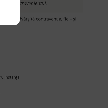
 sediul contravenientul.
a fost săvârșită contravenția, fie – și
ru instanță.
.