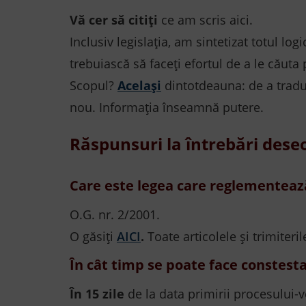
Vă cer să citiți
ce am scris aici.
Inclusiv legislația, am sintetizat totul logi
trebuiască să faceți efortul de a le căuta 
Scopul?
Același
dintotdeauna: de a tradu
nou. Informația înseamnă putere.
Răspunsuri la întrebări dese
Care este legea care reglementează
O.G. nr. 2/2001.
O găsiți
AICI
.
Toate articolele și trimiteri
În cât timp se poate face constes
În 15 zile
de la data primirii procesului-v