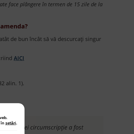
oate face plângere în termen de 15 zile de la
e amenda?
atât de bun încât să vă descurcați singur
criind
AICI
2 alin. 1).
web.
 în
setări
.
a în a cărei circumscripție a fost