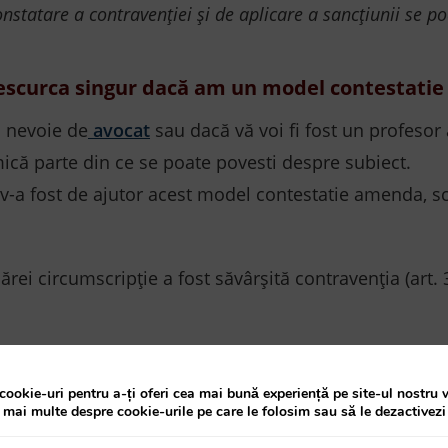
onstatare a contravenției și de aplicare a sancțiunii se p
escurca singur dacă am un model contestati
ți nevoie de
avocat
sau dacă vă voi fi fost un profesor 
 o mică parte din ce se poate povesti despre subiect.
ă v-a fost de ajutor acest model contestatie amenda, s
ei circumscripție a fost săvârșită contravenția (art. 3
2, alin.
1 din O.G. nr. 2/2001 are următoarea formă:
cookie-uri pentru a-ți oferi cea mai bună experiență pe site-ul nostru 
a mai multe despre cookie-urile pe care le folosim sau să le dezactivezi
ează în baza
competenței alternative
la judecători