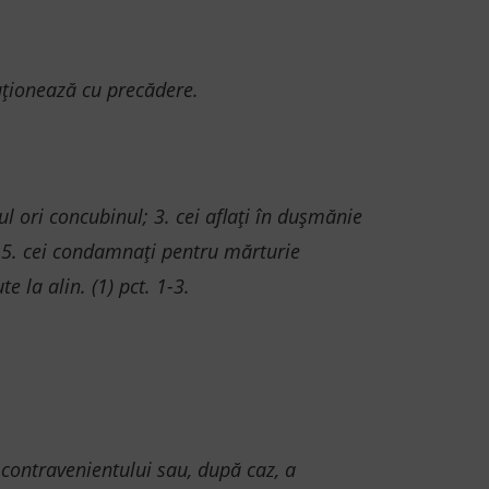
luționează cu precădere.
icul ori concubinul; 3. cei aflaţi în duşmănie
; 5. cei condamnaţi pentru mărturie
e la alin. (1) pct. 1-3.
a contravenientului sau, după caz, a