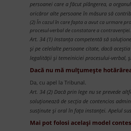
persoanei care a făcut plângerea, a organulu
oricăror alte persoane în măsura să contrib
(2) În cazul în care fapta a avut ca urmare pro
procesul-verbal de constatare a contravenției.
Art. 34 (1) Instanța competentă să soluțione
și pe celelalte persoane citate, dacă acești
legalității și temeiniciei procesului-verbal,
Dacă nu mă mulțumește hotărârea 
Da, cu apel la Tribunal.
Art. 34 (2) Dacă prin lege nu se prevede alt
soluționează de secția de contencios administ
susținute și oral în fața instanței. Apelul 
Mai pot folosi același model conte