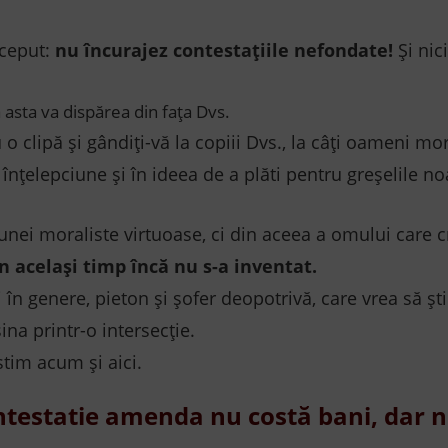
nceput:
nu încurajez contestațiile nefondate!
Și nic
a asta va dispărea din fața Dvs.
 o clipă și gândiți-vă la copiii Dvs., la câți oameni mo
a înțelepciune și în ideea de a plăti pentru greșelile no
eunei moraliste virtuoase, ci din aceea a omului care c
n același timp încă nu s-a inventat.
în genere, pieton și șofer deopotrivă, care vrea să șt
na printr-o intersecție.
tim acum și aici.
testatie amenda nu costă bani, dar nic