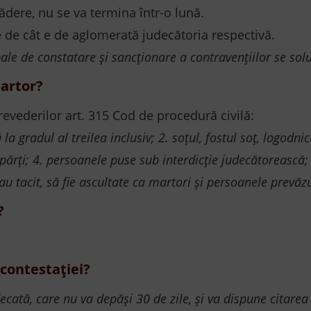
dere, nu se va termina într-o lună.
e de cât e de aglomerată judecătoria respectivă.
bale de constatare și sancționare a contravențiilor se so
martor?
revederilor art. 315 Cod de procedură civilă:
 la gradul al treilea inclusiv; 2. soţul, fostul soţ, logodn
 părţi; 4. persoanele puse sub interdicţie judecătorească
u tacit, să fie ascultate ca martori şi persoanele prevăzut
?
contestației?
decată, care nu va depăși 30 de zile, și va dispune citare