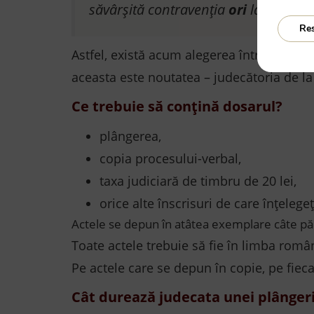
săvârșită contravenția
ori
la judecăto
Re
Astfel, există acum alegerea între două in
aceasta este noutatea – judecătoria de la
Ce trebuie să conțină dosarul?
plângerea,
copia procesului-verbal,
taxa judiciară de timbru de 20 lei,
orice alte înscrisuri de care înțelegeți
Actele se depun în atâtea exemplare câte păr
Toate actele trebuie să fie în limba româ
Pe actele care se depun în copie, pe fiec
Cât durează judecata unei plânger