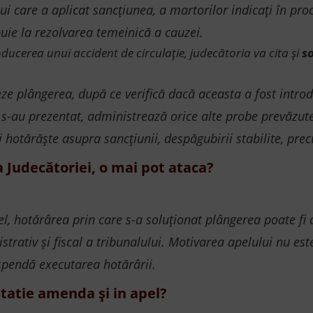
i care a aplicat sancțiunea, a martorilor indicați în pro
uie la rezolvarea temeinică a cauzei.
ducerea unui accident de circulație, judecătoria va cita și
s
ze plângerea, după ce verifică dacă aceasta a fost introd
a s-au prezentat, administrează orice alte probe prevăzute
 și hotărăște asupra sancțiunii, despăgubirii stabilite, pr
Judecătoriei, o mai pot ataca?
fel, hotărârea prin care s-a soluționat plângerea poate fi
rativ și fiscal a tribunalului. Motivarea apelului nu este
suspendă executarea hotărârii.
statie amenda și in apel?