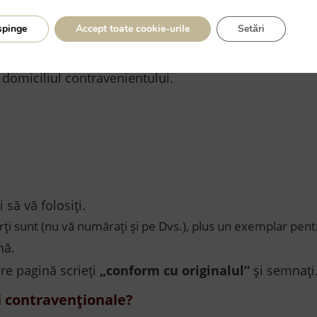
ria în a cărei rază teritorială își are domiciliul sau
spinge
Accept toate cookie-urile
Setări
stanțe deopotrivă competente: fie judecătoria de unde 
 domiciliul contravenientului.
 să vă folosiți.
ți sunt (nu vă numărați și pe Dvs.), plus un exemplar pent
nă.
are pagină scrieți
„conform cu originalul”
și semnați
i contravenționale?