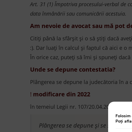
Art. 31 (1) Împotriva procesului-verbal de c
data înmânării sau comunicării acestuia.
Am nevoie de avocat sau mă pot d
Citiți până la sfârșit și o să știți dacă ave
:). Dar luați în calcul și faptul că aici e
În orice caz, puteți să îmi și spuneți dac
Unde se depune contestatia?
Plângerea se depune la judecătoria în a căr
!
modificare din 2022
în temeiul Legii nr. 107/20.04.2022, art.
3
Folosim 
Poți afl
Plângerea se depune și se soluțion