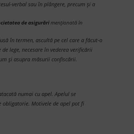
cesul-verbal sau în plângere, precum și a
ocietatea de asigurări
menționată în
usă în termen, ascultă pe cel care a făcut-o
 de lege, necesare în vederea verificării
ecum și asupra măsurii confiscării.
 atacată numai cu apel. Apelul se
 obligatorie. Motivele de apel pot fi