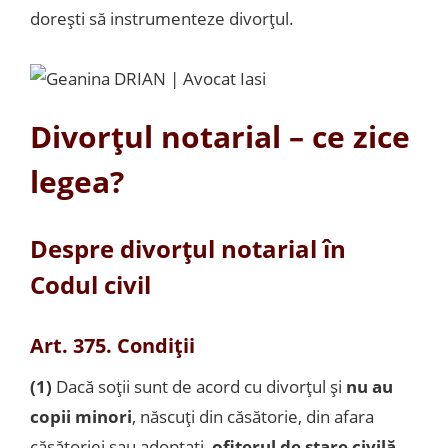
dorești să instrumenteze divorțul.
Divorțul notarial – ce zice
legea?
Despre divorțul notarial în
Codul civil
Art. 375. Condiții
(1)
Dacă soţii sunt de acord cu divorţul şi
nu au
copii minori
, născuţi din căsătorie, din afara
căsătoriei sau adoptaţi,
ofiţerul de stare civilă