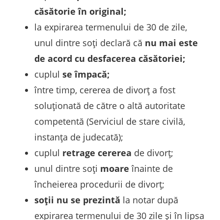
căsătorie în original;
la expirarea termenului de 30 de zile,
unul dintre soți declară că
nu mai este
de acord cu desfacerea căsătoriei;
cuplul
se împacă;
între timp, cererea de divorț a fost
soluționată de către o altă autoritate
competentă (Serviciul de stare civilă,
instanța de judecată);
cuplul
retrage cererea
de divorț;
unul dintre soți
moare
înainte de
încheierea procedurii de divorț;
soții nu se prezintă
la notar după
expirarea termenului de 30 zile și în lipsa