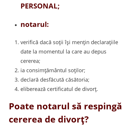
PERSONAL;
notarul:
verifică dacă soții își mențin declarațiile
date la momentul la care au depus
cererea;
ia consimțământul soților;
declară desfăcută căsătoria;
eliberează certificatul de divorț.
Poate notarul să respingă
cererea de divorț?