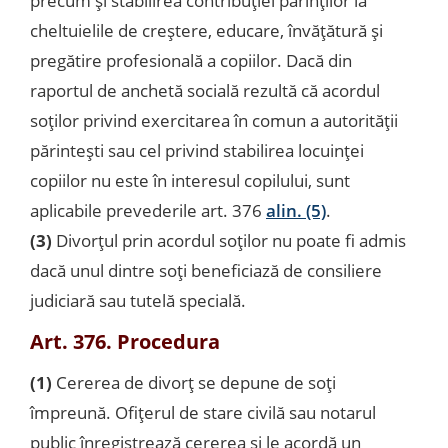
precum şi stabilirea contribuţiei părinţilor la
cheltuielile de creştere, educare, învăţătură şi
pregătire profesională a copiilor. Dacă din
raportul de anchetă socială rezultă că acordul
soţilor privind exercitarea în comun a autorităţii
părinteşti sau cel privind stabilirea locuinţei
copiilor nu este în interesul copilului, sunt
aplicabile prevederile art. 376
alin. (5)
.
(3)
Divorţul prin acordul soţilor nu poate fi admis
dacă unul dintre soţi beneficiază de consiliere
judiciară sau tutelă specială.
Art. 376. Procedura
(1)
Cererea de divorţ se depune de soţi
împreună. Ofiţerul de stare civilă sau notarul
public înregistrează cererea şi le acordă un