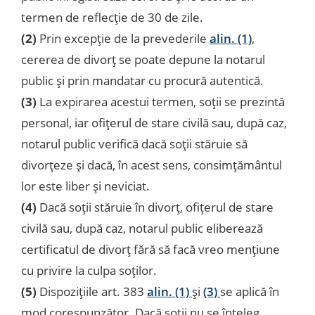
termen de reflecţie de 30 de zile.
(2)
Prin excepţie de la prevederile
alin. (1)
,
cererea de divorţ se poate depune la notarul
public şi prin mandatar cu procură autentică.
(3)
La expirarea acestui termen, soţii se prezintă
personal, iar ofiţerul de stare civilă sau, după caz,
notarul public verifică dacă soţii stăruie să
divorţeze şi dacă, în acest sens, consimţământul
lor este liber şi neviciat.
(4)
Dacă soţii stăruie în divorţ, ofiţerul de stare
civilă sau, după caz, notarul public eliberează
certificatul de divorţ fără să facă vreo menţiune
cu privire la culpa soţilor.
(5)
Dispoziţiile art. 383
alin. (1)
şi
(3)
se aplică în
mod corespunzător. Dacă soţii nu se înţeleg