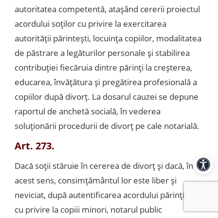
autoritatea competentă, ataşând cererii proiectul
acordului soţilor cu privire la exercitarea
autorităţii părinteşti, locuinţa copiilor, modalitatea
de păstrare a legăturilor personale şi stabilirea
contribuţiei fiecăruia dintre părinţi la creşterea,
educarea, învăţătura şi pregătirea profesională a
copiilor după divorţ. La dosarul cauzei se depune
raportul de anchetă socială, în vederea
soluţionării procedurii de divorţ pe cale notarială.
Art. 273.
Dacă soţii stăruie în cererea de divorţ şi dacă, în
Acces
acest sens, consimţământul lor este liber şi
neviciat, după autentificarea acordului părinţilor
cu privire la copiii minori, notarul public