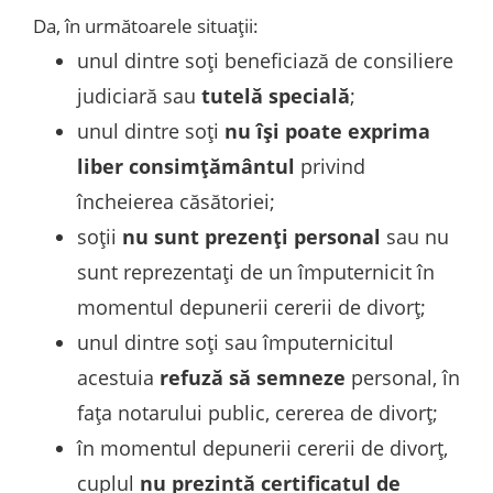
Da, în următoarele situații:
unul dintre soți beneficiază de consiliere
judiciară sau
tutelă specială
;
unul dintre soți
nu își poate exprima
liber consimțământul
privind
încheierea căsătoriei;
soții
nu sunt prezenți personal
sau nu
sunt reprezentați de un împuternicit în
momentul depunerii cererii de divorț;
unul dintre soți sau împuternicitul
acestuia
refuză să semneze
personal, în
fața notarului public, cererea de divorț;
în momentul depunerii cererii de divorț,
cuplul
nu prezintă certificatul de