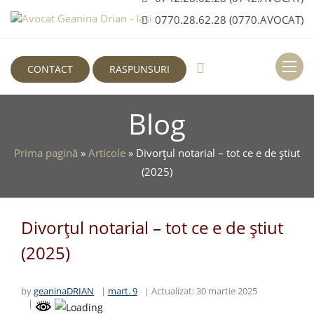
0770.28.62.28 (0770.AVOCAT)
Deschi
CONTACT
RASPUNSURI
Blog
Prima pagină
»
Articole
»
Divorțul notarial – tot ce e de știut
(2025)
Divorțul notarial – tot ce e de știut
(2025)
by
geaninaDRIAN
mart. 9
Actualizat:
30 martie 2025