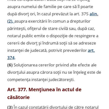
asupra numelui de familie pe care să îl poarte
după divorţ ori, în cazul prevăzut la art. 375
alin.
(2),
asupra exercitării în comun a drepturilor
părinteşti, ofiţerul de stare civilă sau, după caz,
notarul public emite o dispoziţie de respingere a
cererii de divorţ şi îndrumă soţii să se adreseze
instanţei de judecată, potrivit prevederilor
art.
374
.
(6)
Soluţionarea cererilor privind alte efecte ale
divorţului asupra cărora soţii nu se înţeleg este de
competenţa instanţei judecătoreşti.
Art. 377. Menţiunea în actul de
căsătorie
(3)
În cazul constatării divorţului de către notarul