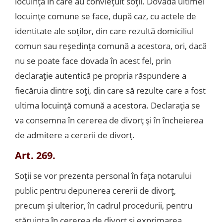
locuinţă în care au convieţuit soţii. Dovada ultimei
locuinţe comune se face, după caz, cu actele de
identitate ale soţilor, din care rezultă domiciliul
comun sau reşedinţa comună a acestora, ori, dacă
nu se poate face dovada în acest fel, prin
declaraţie autentică pe propria răspundere a
fiecăruia dintre soţi, din care să rezulte care a fost
ultima locuinţă comună a acestora. Declaraţia se
va consemna în cererea de divorţ şi în încheierea
de admitere a cererii de divorţ.
Art. 269.
Soţii se vor prezenta personal în faţa notarului
public pentru depunerea cererii de divorţ,
precum şi ulterior, în cadrul procedurii, pentru
stăruinţa în cererea de divorţ şi exprimarea