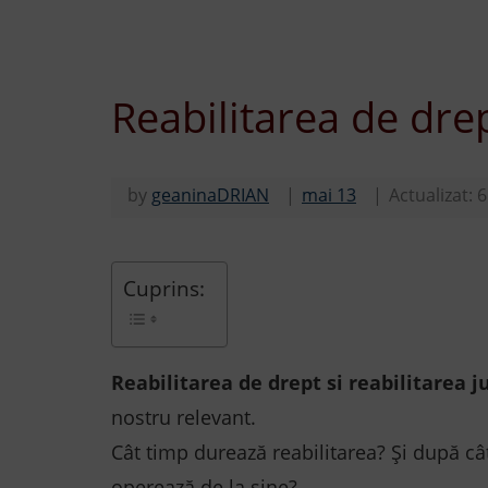
Reabilitarea de dre
by
geaninaDRIAN
mai 13
Actualizat:
6
Cuprins:
Reabilitarea de drept si reabilitarea 
nostru relevant.
Cât timp durează reabilitarea? Și după câ
operează de la sine?