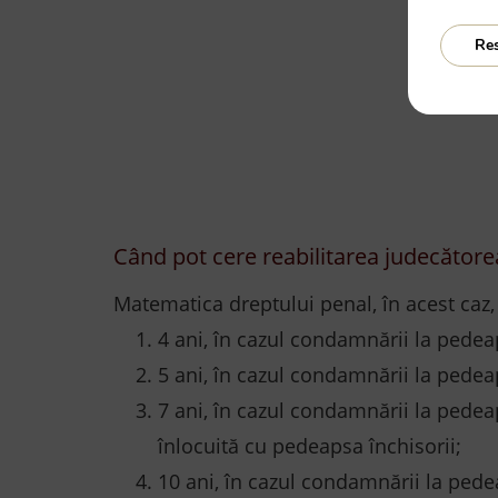
Re
Când pot cere reabilitarea judecător
Matematica dreptului penal, în acest caz
4 ani, în cazul condamnării la pedea
5 ani, în cazul condamnării la pedea
7 ani, în cazul condamnării la pedea
înlocuită cu pedeapsa închisorii;
10 ani, în cazul condamnării la pedea