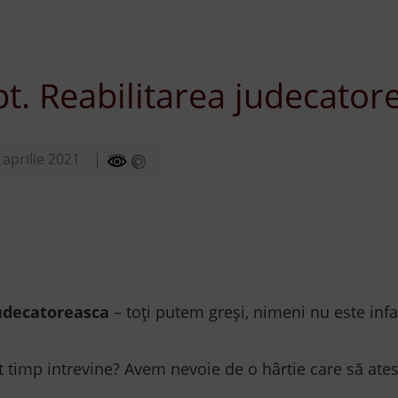
pt. Reabilitarea judecator
 aprilie 2021
judecatoreasca
– toți putem greși, nimeni nu este infai
t timp intrevine? Avem nevoie de o hârtie care să ate