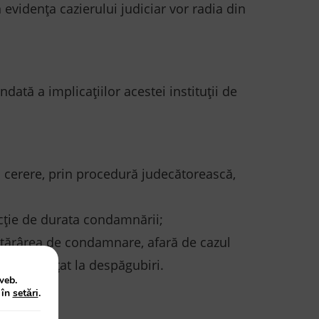
 evidența cazierului judiciar vor radia din
ată a implicațiilor acestei instituții de
la cerere, prin procedură judecătorească,
ncție de durata condamnării;
n hotărârea de condamnare, afară de cazul
ă a renunțat la despăgubiri.
web.
 în
setări
.