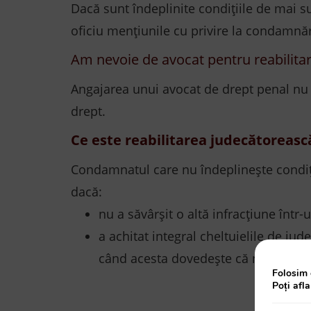
Dacă sunt îndeplinite condițiile de mai su
oficiu mențiunile cu privire la condamnă
Am nevoie de avocat pentru reabilita
Angajarea unui avocat de drept penal nu se
drept.
Ce este reabilitarea judecătoreasc
Condamnatul care nu îndeplinește condițiil
dacă:
nu a săvârșit o altă infracțiune într
a achitat integral cheltuielile de jud
când acesta dovedește că nu a avut p
Folosim 
Poți afl