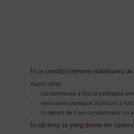
În ce condiții intervine reabilitarea de
Atunci când:
· condamnarea a fost la pedeapsa amenzi
· executarea pedepsei închisorii a fos
· în decurs de 3 ani condamnatul nu a să
În cât timp se șterg datele din cazierul