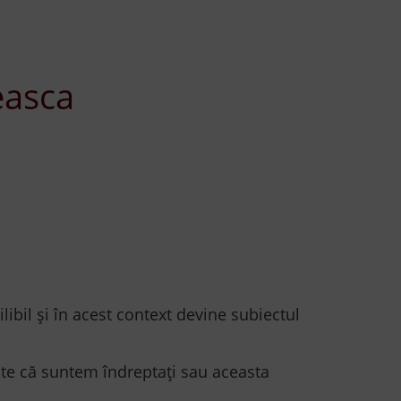
easca
libil și în acest context devine subiectul
ste că suntem îndreptați sau aceasta