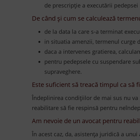
de prescripție a executării pedepsei 
De când și cum se calculează termenu
de la data la care s-a terminat exec
in situatia amenzii, termenul curge d
daca a intervenes gratierea, calculam
pentru pedepsele cu suspendare sub
supraveghere.
Este suficient să treacă timpul ca să fi
Îndeplinirea condițiilor de mai sus nu va
reabilitare să fie respinsă pentru neîndep
Am nevoie de un avocat pentru reabil
În acest caz, da, asistența juridică a unu