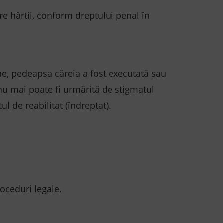
pre hârtii, conform dreptului penal în
une, pedeapsa căreia a fost executată sau
 nu mai poate fi urmărită de stigmatul
ul de reabilitat (îndreptat).
oceduri legale.