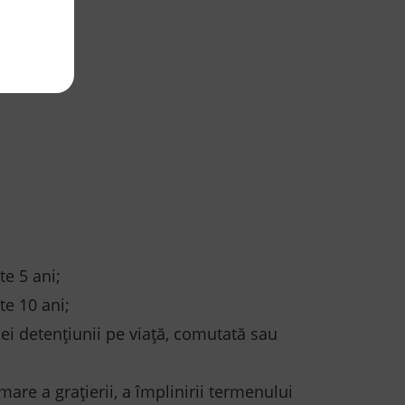
e 5 ani;
te 10 ani;
ei detențiunii pe viață, comutată sau
are a grațierii, a împlinirii termenului