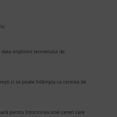
is;
data implinirii termenului de
rești ci se poate întâmpla ca cererea de
esară pentru întocmirea unei cereri care