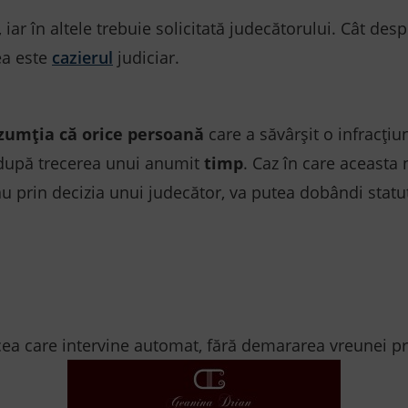
, iar în altele trebuie solicitată judecătorului. Cât des
ea este
cazierul
judiciar.
zumția că orice persoană
care a săvârșit o infracți
upă trecerea unui anumit
timp
. Caz în care aceasta
 sau prin decizia unui judecător, va putea dobândi statut
cea care intervine automat, fără demararea vreunei pr