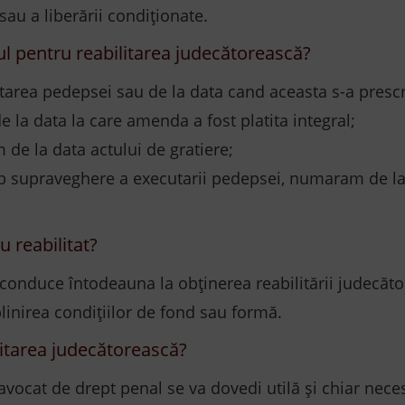
sau a liberării condiționate.
l pentru reabilitarea judecătorească?
utarea pedepsei sau de la data cand aceasta s-a prescr
e la data la care amenda a fost platita integral;
 de la data actului de gratiere;
 supraveghere a executarii pedepsei, numaram de la 
u reabilitat?
 conduce întodeauna la obținerea reabilitării judecăto
linirea condițiilor de fond sau formă.
itarea judecătorească?
i avocat de drept penal se va dovedi utilă și chiar nec