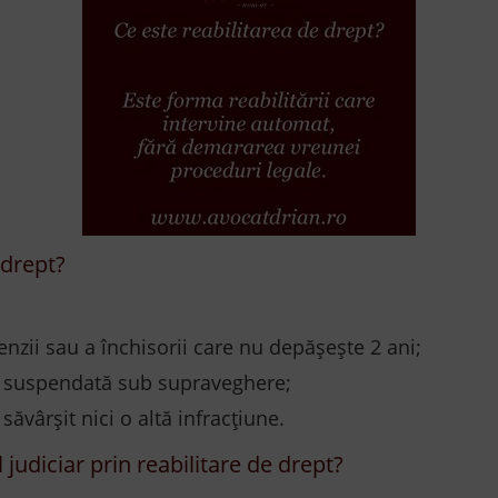
 drept?
i sau a închisorii care nu depășește 2 ani;
t suspendată sub supraveghere;
vârșit nici o altă infracțiune.
 judiciar prin reabilitare de drept?