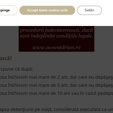
spinge
Accept toate cookie-urile
Setări
ească?
, spune că după:
psa închisorii mai mare de 2 ani, dar care nu depășeșt
psa închisorii mai mare de 5 ani, dar care nu depășeș
psa închisorii mai mare de 10 ani sau în cazul pedeps
psa detențiunii pe viață, considerată executată ca urm