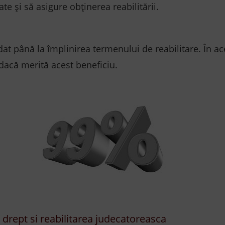
te și să asigure obținerea reabilitării.
t până la împlinirea termenului de reabilitare. În ac
dacă merită acest beneficiu.
e drept si reabilitarea judecatoreasca