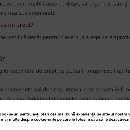
s, va opera reabilitarea de drept, iar organele care țin
rile mai sus enumerate.
rea de drept?
 justifică decât pentru o eventuală explicare aprofund
ă?
e reabilitării de drept, va putea fi totuși reabilitat, 
-un anume interval de timp, interval care variază în fu
ecată și și-a îndeplinit obligațiile civile stabilite pri
osibilitatea să le îndeplinească sau când partea civil
cookie-uri pentru a-ți oferi cea mai bună experiență pe site-ul nostru 
a mai multe despre cookie-urile pe care le folosim sau să le dezactivezi