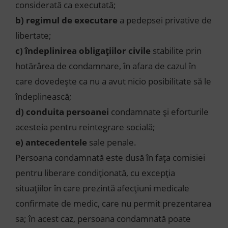
considerată ca executată;
b)
regimul de executare
a pedepsei privative de
libertate;
c) îndeplinirea obligațiilor civile
stabilite prin
hotărârea de condamnare, în afara de cazul în
care dovedește ca nu a avut nicio posibilitate să le
îndeplinească;
d) conduita persoanei
condamnate și eforturile
acesteia pentru reintegrare socială;
e) antecedentele
sale penale.
Persoana condamnată este dusă în fața comisiei
pentru liberare condiționată, cu excepția
situațiilor în care prezintă afecțiuni medicale
confirmate de medic, care nu permit prezentarea
sa; în acest caz, persoana condamnată poate