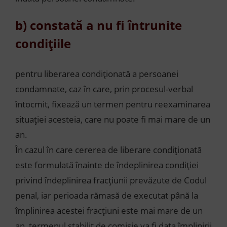
b) constată a nu fi întrunite
condițiile
pentru liberarea condiționată a persoanei
condamnate, caz în care, prin procesul-verbal
întocmit, fixează un termen pentru reexaminarea
situației acesteia, care nu poate fi mai mare de un
an.
În cazul în care cererea de liberare condiționată
este formulată înainte de îndeplinirea condiției
privind îndeplinirea fracțiunii prevăzute de Codul
penal, iar perioada rămasă de executat până la
împlinirea acestei fracțiuni este mai mare de un
an, termenul stabilit de comisie va fi data împlinirii