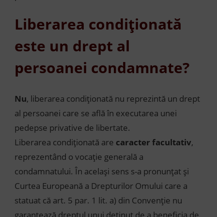
Liberarea condiționată
este un drept al
persoanei condamnate?
Nu
, liberarea condiționată nu reprezintă un drept
al persoanei care se află în executarea unei
pedepse privative de libertate.
Liberarea condiționată are
caracter facultativ
,
reprezentând o vocație generală a
condamnatului. În același sens s-a pronunțat și
Curtea Europeană a Drepturilor Omului care a
statuat că art. 5 par. 1 lit. a) din Convenție nu
garantează dreptul unui deținut de a beneficia de