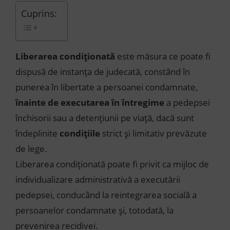
Cuprins:
Liberarea condiționată
este măsura ce poate fi
dispusă de instanța de judecată, constând în
punerea în libertate a persoanei condamnate,
înainte de executarea în întregime
a pedepsei
închisorii sau a detențiunii pe viață, dacă sunt
îndeplinite
condițiile
strict și limitativ prevăzute
de lege.
Liberarea condiționată poate fi privit ca mijloc de
individualizare administrativă a executării
pedepsei, conducând la reintegrarea socială a
persoanelor condamnate și, totodată, la
prevenirea recidivei.