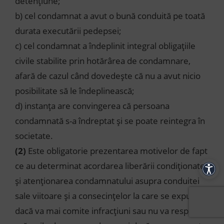
detențiune;
b) cel condamnat a avut o bună conduită pe toată
durata executării pedepsei;
c) cel condamnat a îndeplinit integral obligațiile
civile stabilite prin hotărârea de condamnare,
afară de cazul când dovedește că nu a avut nicio
posibilitate să le îndeplinească;
d) instanța are convingerea că persoana
condamnată s-a îndreptat și se poate reintegra în
societate.
(2)
Este obligatorie prezentarea motivelor de fapt
ce au determinat acordarea liberării condiționate
Acces
și atenționarea condamnatului asupra conduitei
sale viitoare și a consecințelor la care se expune,
dacă va mai comite infracțiuni sau nu va respecta