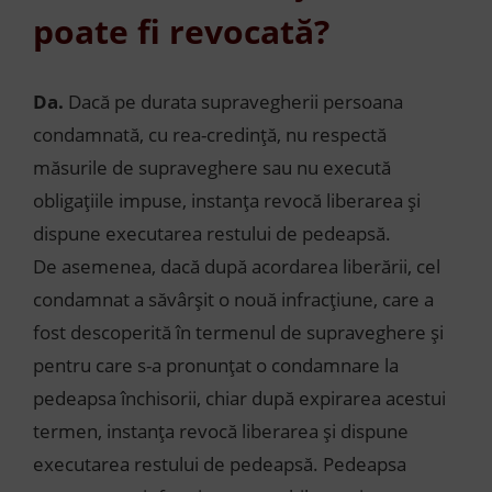
poate fi revocată?
Da.
Dacă pe durata supravegherii persoana
condamnată, cu rea-credință, nu respectă
măsurile de supraveghere sau nu execută
obligațiile impuse, instanța revocă liberarea și
dispune executarea restului de pedeapsă.
De asemenea, dacă după acordarea liberării, cel
condamnat a săvârșit o nouă infracțiune, care a
fost descoperită în termenul de supraveghere și
pentru care s-a pronunțat o condamnare la
pedeapsa închisorii, chiar după expirarea acestui
termen, instanța revocă liberarea și dispune
executarea restului de pedeapsă. Pedeapsa