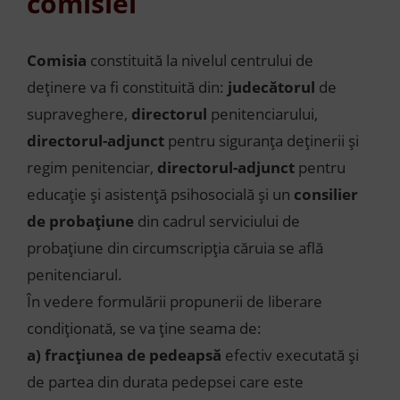
comisiei
Comisia
constituită la nivelul centrului de
deținere va fi constituită din:
judecătorul
de
supraveghere,
directorul
penitenciarului,
directorul-adjunct
pentru siguranța deținerii și
regim penitenciar,
directorul-adjunct
pentru
educație și asistență psihosocială și un
consilier
de probațiune
din cadrul serviciului de
probațiune din circumscripția căruia se află
penitenciarul.
În vedere formulării propunerii de liberare
condiționată, se va ține seama de:
a)
fracțiunea de pedeapsă
efectiv executată și
de partea din durata pedepsei care este