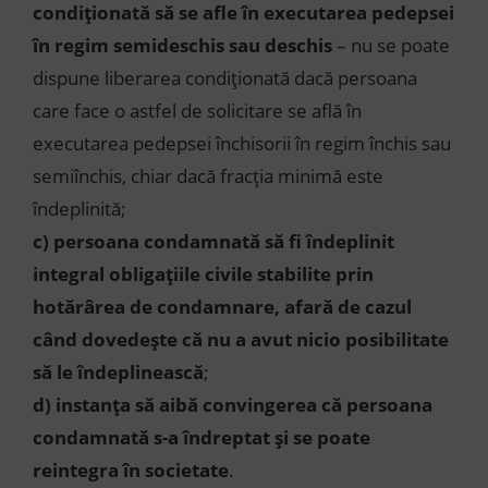
condiționată să se afle în executarea pedepsei
în regim semideschis sau deschis
– nu se poate
dispune liberarea condiționată dacă persoana
care face o astfel de solicitare se află în
executarea pedepsei închisorii în regim închis sau
semiînchis, chiar dacă fracția minimă este
îndeplinită;
c)
persoana condamnată să fi îndeplinit
integral obligațiile civile stabilite prin
hotărârea de condamnare, afară de cazul
când dovedește că nu a avut nicio posibilitate
să le îndeplinească
;
d)
instanța să aibă convingerea că persoana
condamnată s-a îndreptat și se poate
reintegra în societate
.