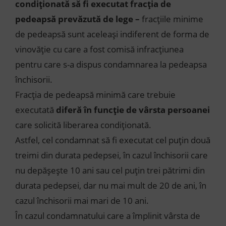
condiționată să fi executat fracția de
pedeapsă prevăzută de lege –
fracțiile minime
de pedeapsă sunt aceleași indiferent de forma de
vinovăție cu care a fost comisă infracțiunea
pentru care s-a dispus condamnarea la pedeapsa
închisorii.
Fracția de pedeapsă minimă care trebuie
executată
diferă în funcție de vârsta persoanei
care solicită liberarea condiționată.
Astfel, cel condamnat să fi executat cel puțin două
treimi din durata pedepsei, în cazul închisorii care
nu depășește 10 ani sau cel puțin trei pătrimi din
durata pedepsei, dar nu mai mult de 20 de ani, în
cazul închisorii mai mari de 10 ani.
În cazul condamnatului care a împlinit vârsta de