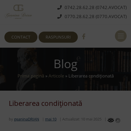
0742.28.62.28 (0742.AVOCAT)
0770.28.62.28 (0770.AVOCAT)
Deschi
CONTACT
RASPUNSURI
Blog
Prima pagină
»
Articole
»
Liberarea condiționată
Liberarea condiționată
by
geaninaDRIAN
mai 10
Actualizat:
10 mai 2025