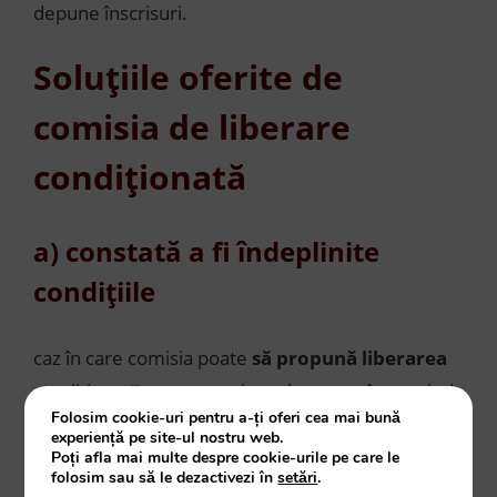
depune înscrisuri.
Soluțiile oferite de
comisia de liberare
condiționată
a) constată a fi îndeplinite
condițiile
caz în care comisia poate
să propună liberarea
condiționată a persoanei condamnate, întocmind
Folosim cookie-uri pentru a-ți oferi cea mai bună
în acest sens un proces-verbal care cuprinde
experiență pe site-ul nostru web.
punct de vedere al comisiei.
Poți afla mai multe despre cookie-urile pe care le
folosim sau să le dezactivezi în
setări
.
La procesul-verbal de propunere a liberării