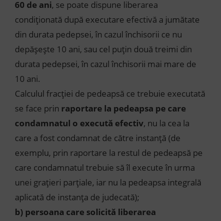
60 de ani
, se poate dispune liberarea
condiționată după executare efectivă a jumătate
din durata pedepsei, în cazul închisorii ce nu
depășește 10 ani, sau cel puțin două treimi din
durata pedepsei, în cazul închisorii mai mare de
10 ani.
Calculul fracției de pedeapsă ce trebuie executată
se face prin
raportare la pedeapsa pe care
condamnatul o execută efectiv
, nu la cea la
care a fost condamnat de către instanță (de
exemplu, prin raportare la restul de pedeapsă pe
care condamnatul trebuie să îl execute în urma
unei grațieri parțiale, iar nu la pedeapsa integrală
aplicată de instanța de judecată);
b)
persoana care solicită liberarea