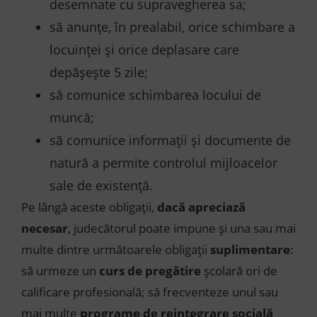
desemnate cu supravegherea sa;
să anunțe, în prealabil, orice schimbare a
locuinței și orice deplasare care
depășește 5 zile;
să comunice schimbarea locului de
muncă;
să comunice informații și documente de
natură a permite controlul mijloacelor
sale de existență.
Pe lângă aceste obligații,
dacă apreciază
necesar
, judecătorul poate impune și una sau mai
multe dintre următoarele obligații
suplimentare
:
să urmeze un
curs de pregătire
școlară ori de
calificare profesională; să frecventeze unul sau
mai multe
programe de reintegrare socială