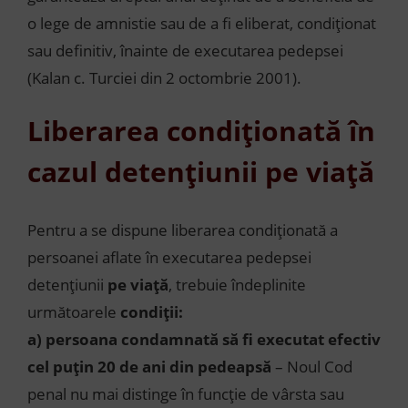
o lege de amnistie sau de a fi eliberat, condiționat
sau definitiv, înainte de executarea pedepsei
(Kalan c. Turciei din 2 octombrie 2001).
Liberarea condiționată în
cazul detențiunii pe viață
Pentru a se dispune liberarea condiționată a
persoanei aflate în executarea pedepsei
detențiunii
pe viață
, trebuie îndeplinite
următoarele
condiții:
a)
persoana condamnată să fi executat efectiv
cel puțin 20 de ani din pedeapsă
– Noul Cod
penal nu mai distinge în funcție de vârsta sau