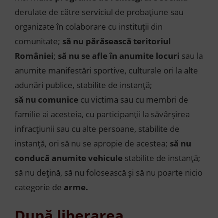
derulate de către serviciul de probațiune sau
organizate în colaborare cu instituții din
comunitate;
să nu părăsească teritoriul
României
;
să nu se afle în anumite locuri
sau la
anumite manifestări sportive, culturale ori la alte
adunări publice, stabilite de instanță;
să nu comunice
cu victima sau cu membri de
familie ai acesteia, cu participanții la săvârșirea
infracțiunii sau cu alte persoane, stabilite de
instanță, ori să nu se apropie de acestea;
să nu
conducă anumite vehicule
stabilite de instanță;
să nu dețină, să nu folosească și să nu poarte nicio
categorie de
arme.
După liberarea