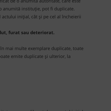
ficat de o anumită autoritate, care este
 anumită instituție, pot fi duplicate.
ctului inițial, cât şi pe cel al încheierii
dut, furat sau deteriorat.
și în mai multe exemplare duplicate, toate
oate emite duplicate și ulterior, la