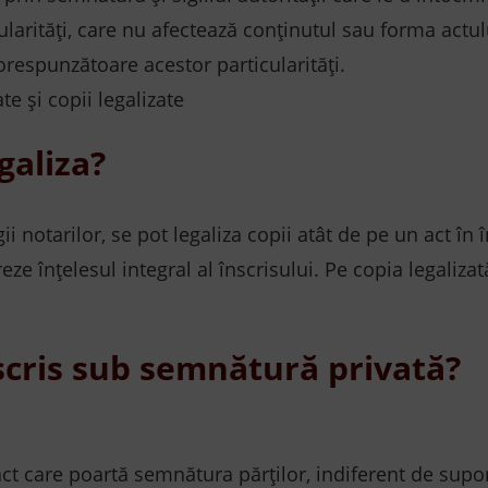
cularități, care nu afectează conținutul sau forma actulu
orespunzătoare acestor particularități.
egaliza?
 notarilor, se pot legaliza copii atât de pe un act în 
ze înțelesul integral al înscrisului. Pe copia legalizat
nscris sub semnătură privată?
ct care poartă semnătura părților, indiferent de supo