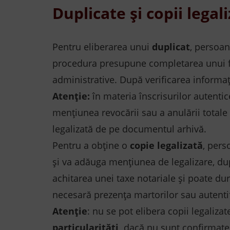
Duplicate și copii legal
Pentru eliberarea unui
duplicat
, persoan
procedura presupune completarea unui form
administrative. După verificarea informați
Atenție:
în materia înscrisurilor autentic
menţiunea revocării sau a anulării totale 
legalizată de pe documentul arhivă.
Pentru a obține o
copie legalizată
, pers
și va adăuga mențiunea de legalizare, du
achitarea unei taxe notariale și poate du
necesară prezența martorilor sau autenti
Atenție
: nu se pot elibera copii legaliza
particularități,
dacă nu sunt confirmate p