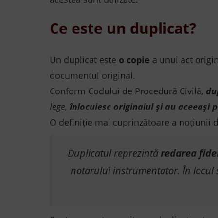
Ce este un duplicat?
Un duplicat este
o copie
a unui act origi
documentul original.
Conform Codului de Procedură Civilă,
d
u
lege,
înlocuiesc originalul şi au aceeaşi
O definiție mai cuprinzătoare a noțiunii d
Duplicatul reprezintă
redarea fidel
notarului instrumentator. În locul