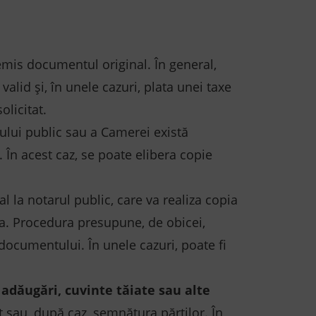
 emis documentul original. În general,
lid și, în unele cazuri, plata unei taxe
olicitat.
rului public sau a Camerei există
. În acest caz, se poate elibera copie
l la notarul public, care va realiza copia
sa. Procedura presupune, de obicei,
documentului. În unele cazuri, poate fi
, adăugări, cuvinte tăiate sau alte
t sau, după caz, semnătura părților. În