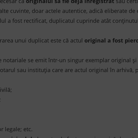
necesar ca
originalul să fie deja înregistrat
sau certi
te cuvinte, doar actele autentice, adică eliberate de o
l a fost rectificat, duplicatul cuprinde atât conţinutul a
rarea unui duplicat este că actul
original a fost pier
le notariale se emit într-un singur exemplar original 
arul sau instituția care are actul original în arhivă, p
ivilă;
;
r legale; etc.