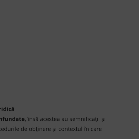
ridică
nfundate
, însă acestea au semnificații și
ocedurile de obținere și contextul în care