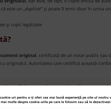
cu originalul
, dar este, de fapt, o copie emisă de auto
că este un „
duplicat
” și poate fi emis doar în urma un
ată?
ocument original
, certificată de un notar public sau
u originalul. Autoritatea care certifică această confor
se bucură de aceeași putere doveditoare ca origi
cookie-uri pentru a-ți oferi cea mai bună experiență pe site-ul nostru 
a mai multe despre cookie-urile pe care le folosim sau să le dezactivezi
ia, chiar legalizată, de pe orice înscris autentic sau su
l original
,
iar
d
acă este imposibil să fie prezentat origina