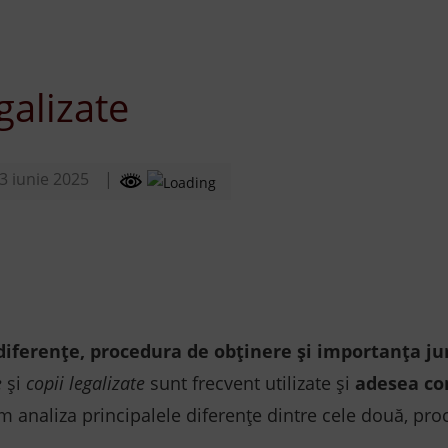
galizate
3 iunie 2025
i, diferențe, procedura de obținere și importanța ju
e
și
copii legalizate
sunt frecvent utilizate și
adesea co
 vom analiza principalele diferențe dintre cele două, pr