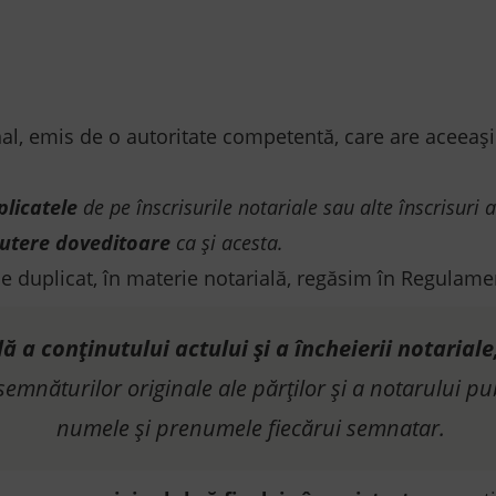
nal, emis de o autoritate competentă, care are aceeași
plicatele
de pe înscrisurile notariale sau alte înscrisuri 
 putere doveditoare
ca şi acesta
.
e duplicat, în materie notarială, regăsim în Regulament
ă a conţinutului actului şi a încheierii notariale
 semnăturilor originale ale părţilor şi a notarului 
numele şi prenumele fiecărui semnatar.