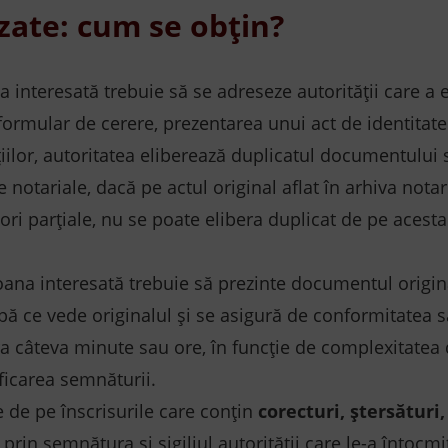
izate: cum se obțin?
a interesată trebuie să se adreseze autorității care a
ular de cerere, prezentarea unui act de identitate va
ilor, autoritatea eliberează duplicatul documentului s
e notariale, dacă pe actul original aflat în arhiva nota
ori parţiale, nu se poate elibera duplicat de pe acesta
oana interesată trebuie să prezinte documentul origina
pă ce vede originalul și se asigură de conformitatea 
ra câteva minute sau ore, în funcție de complexitatea 
ficarea semnăturii.
te de pe înscrisurile care conțin
corecturi, ștersături
rin semnătura și sigiliul autorității care le-a întocmi