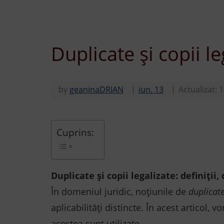
Duplicate și copii le
by
geaninaDRIAN
iun. 13
Actualizat:
1
Cuprins:
Duplicate și copii legalizate: definiți
În domeniul juridic, noțiunile de
duplicat
aplicabilități distincte. În acest articol,
acestea sunt utilizate.