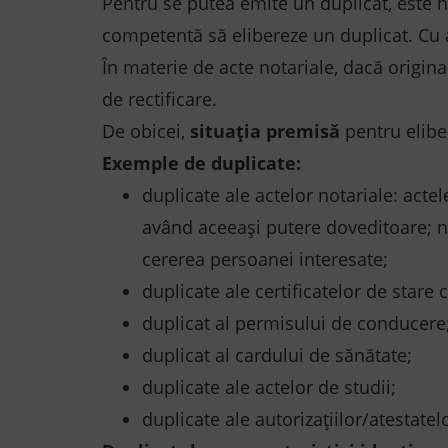
Pentru se putea emite un duplicat, este 
competentă să elibereze un duplicat. Cu al
În materie de acte notariale, dacă originalu
de rectificare.
De obicei,
situația premisă
pentru elibe
Exemple de duplicate:
duplicate ale actelor notariale: acte
având aceeași putere doveditoare; not
cererea persoanei interesate;
duplicate ale certificatelor de stare c
duplicat al permisului de conducere
duplicat al cardului de sănătate;
duplicate ale actelor de studii;
duplicate ale autorizațiilor/atestatelo