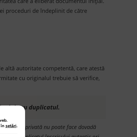
ritatea care a eliberat documentul inițial.
ei proceduri de îndeplinit de către
 de altă autoritate competentă, care atestă
mitate cu originalul trebuie să verifice,
nalul sau duplicatul.
web.
 în
setări
.
b semnătură privată nu poate face dovadă
lul sau duplicatul înscrisului autentic ori