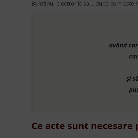
Buletinul electronic sau, după cum este 
având cara
car
și s
pus
Ce acte sunt necesare 