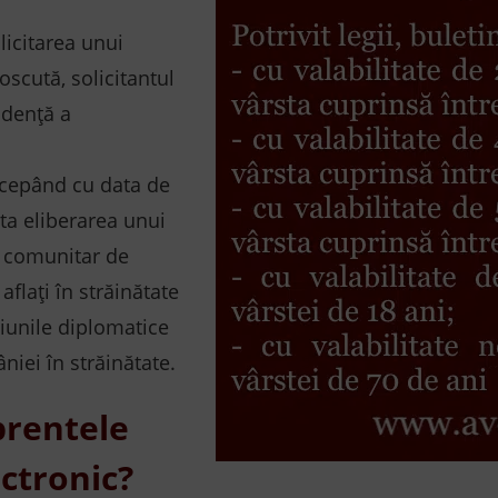
licitarea unui
oscută, solicitantul
idență a
începând cu data de
ita eliberarea unui
ic comunitar de
flați în străinătate
siunile diplomatice
niei în străinătate.
prentele
ectronic?