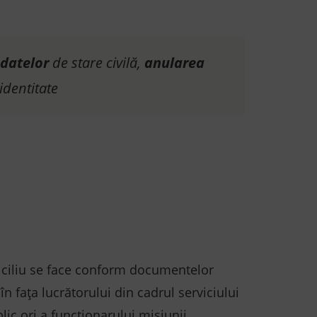
datelor
de stare civilă,
anularea
identitate
iciliu se face conform documentelor
 în fața lucrătorului din cadrul serviciului
lic ori a funcţionarului misiunii