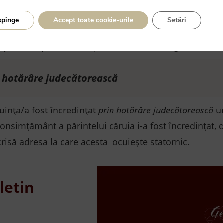
14 ani
spinge
Accept toate cookie-urile
Setări
nți sau, după caz, de reprezentantul său legal.
 o hotărâre judecătorească
cuința/a fost încredințat
prin hotărâre judecătorească
un
 consimţământ a părintelui căruia i-a fost încredinţat, 
crisă adresa la care acesta locuieşte statornic.
letin