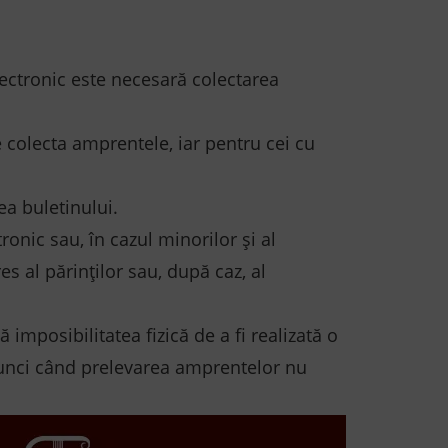
lectronic este necesară colectarea
e colecta amprentele, iar pentru cei cu
ea buletinului.
tronic sau, în cazul minorilor și al
s al părinților sau, după caz, al
 imposibilitatea fizică de a fi realizată o
unci când prelevarea amprentelor nu