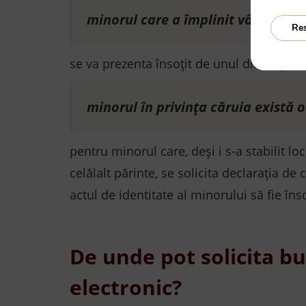
minorul care a împlinit vârsta de 
Re
se va prezenta însoțit de unul dintre pări
minorul în privința căruia există
pentru minorul care, deşi i s-a stabilit lo
celălalt părinte, se solicita declaraţia de
actul de identitate al minorului să fie îns
De unde pot solicita bu
electronic?