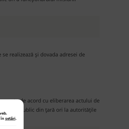
re se realizează și dovada adresei de
 care este de acord cu eliberarea actului de
notarul public din ţară ori la autorităţile
web.
 în
setări
.