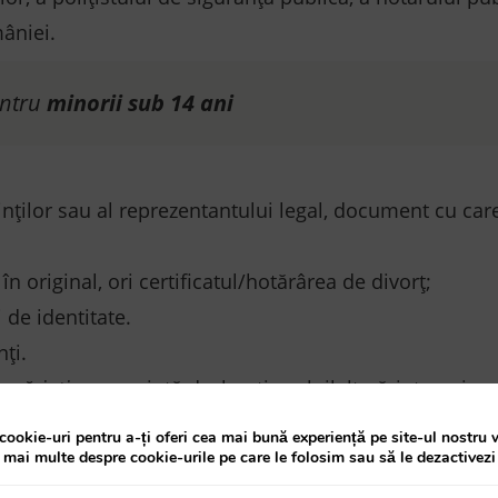
âniei.
entru
minorii sub 14 ani
părinților sau al reprezentantului legal, document cu ca
 în original, ori certificatul/hotărârea de divorț;
 de identitate.
ți.
 părinţi
, se prezintă declaraţia celuilalt părinte, prin
matică a României din statul în care acesta se află, la 
cookie-uri pentru a-ți oferi cea mai bună experiență pe site-ul nostru 
potrivit normelor legale în vigoare).
a mai multe despre cookie-urile pe care le folosim sau să le dezactivezi