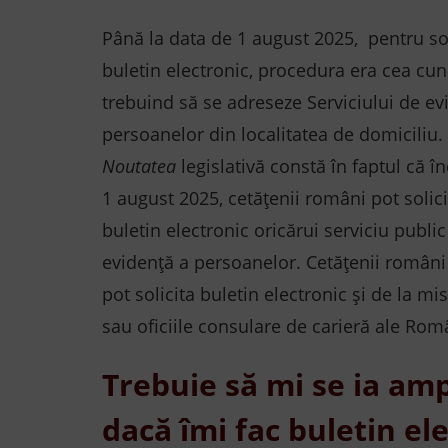
Până la data de 1 august 2025, pentru so
buletin electronic, procedura era cea cun
trebuind să se adreseze Serviciului de ev
persoanelor din localitatea de domiciliu.
Noutatea
legislativă constă în faptul că 
1 august 2025, cetățenii români pot solic
buletin electronic oricărui serviciu publ
evidență a persoanelor. Cetățenii români a
pot solicita buletin electronic și de la mi
sau oficiile consulare de carieră ale Româ
Trebuie să mi se ia am
dacă îmi fac buletin el