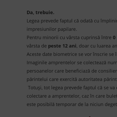
Da, trebuie.
Legea prevede faptul că odată cu împlini
impresiunilor papilare.
Pentru minorii cu vârsta cuprinsă între
0 
vârsta de
peste 12 ani
, doar cu luarea a
Aceste date biometrice se vor înscrie se în
Imaginile amprentelor se colectează nu
persoanelor care beneficiază de consiliere
părintelui care exercită autoritatea părint
Totuși, tot legea prevede faptul că se va e
colectare a amprentelor, caz în care bule
este posibilă temporar de la niciun deget