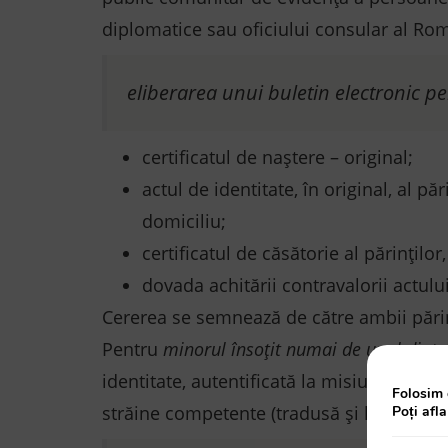
diplomatice sau oficiului consular al Rom
eliberarea unui buletin electronic p
certificatul de naștere – original;
actul de identitate, în original, al 
domiciliu;
certificatul de căsătorie al părinților,
dovada achitării contravalorii actului
Cererea se semnează de către ambii părin
Pentru
minorul însoţit numai de unul dintre
identitate, autentificată la misiunea diplo
Folosim 
străine competente (tradusă şi legalizată 
Poți afl