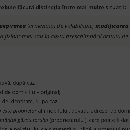
rebuie făcută distincția între mai multe situații:
expirarea
termenului de valabilitate,
modificarea 
a fizionomiei sau în cazul preschimbării actului de 
itivă, după caz;
 de domiciliu – original;
i de identitate, după caz.
 este proprietar
al imobilului, dovada adresei de dom
mântul găzduitorului
(proprietarului), care poate fi dat
, a poliţistului de siguranţă publică, a notarului pub