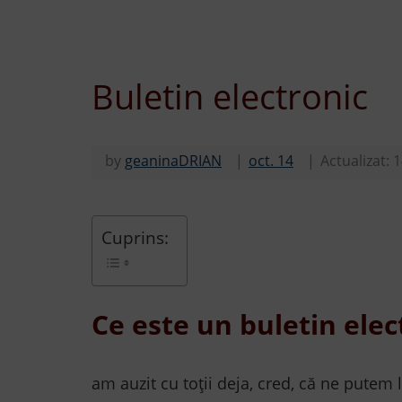
Buletin electronic
by
geaninaDRIAN
oct. 14
Actualizat:
1
Cuprins:
Ce este un buletin elec
am auzit cu toții deja, cred, că ne putem l