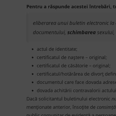
Pentru a răspunde acestei întrebări, t
eliberarea unui buletin electronic la
documentului,
schimbarea
sexului, 
actul de identitate;
certificatul de naștere – original;
certificatul de căsătorie – original;
certificatul/hotărârea de divorț defin
documentul care face dovada adresei
dovada achitării contravalorii actulu
Dacă solicitantul buletinului electronic
nu
menționate anterior, însoțite de
consimță
public comunitar de evidenţă a persoanelor