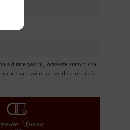
uia dintre părinţi, locuieşte statornic la
din care să rezulte că este de acord ca în