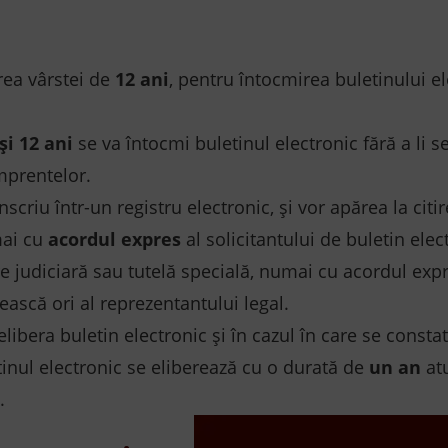
rea vârstei de
12 ani
, pentru întocmirea buletinului e
și 12 ani
se va întocmi buletinul electronic fără a li s
mprentelor.
scriu într-un registru electronic, și vor apărea la citir
mai cu
acordul expres
al solicitantului de buletin elec
 judiciară sau tutelă specială, numai cu acordul expre
ească ori al reprezentantului legal.
libera buletin electronic și în cazul în care se constată
tinul electronic se eliberează cu o durată de
un an
at
.