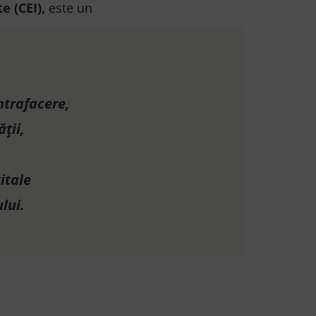
ate
(CEI),
este un
ntrafacere,
ții,
itale
ului.