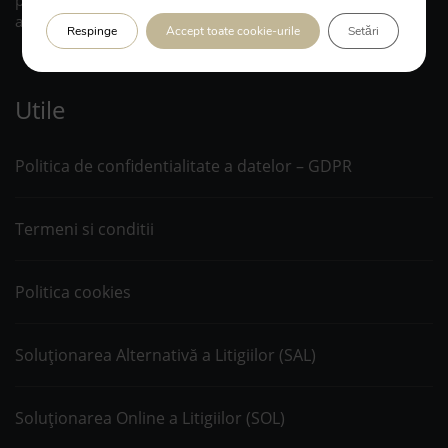
partaj, recuperari debite, litigii cu asiguratori sau
asociatii de proprietari, prescriptie, executare silita etc.
Respinge
Accept toate cookie-urile
Setări
Utile
Politica de confidentialitate a datelor – GDPR
Termeni si conditii
Politica cookies
Soluționarea Alternativă a Litigiilor (SAL)
Soluționarea Online a Litigiilor (SOL)