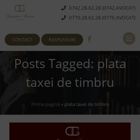
0742.28.62.28 (0742.AVOCAT)
0770.28.62.28 (0770.AVOCAT)
Deschi
CONTACT
RASPUNSURI
Posts Tagged: plata
taxei de timbru
Prima pagină
»
plata taxei de timbru