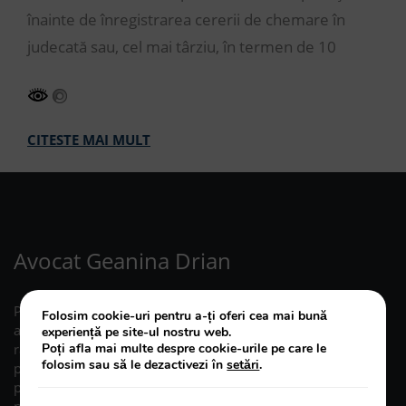
înainte de înregistrarea cererii de chemare în
judecată sau, cel mai târziu, în termen de 10
CITESTE MAI MULT
Avocat Geanina Drian
Pasionata de drept civil, Geanina DRIAN, avocat, a
Folosim cookie-uri pentru a-ți oferi cea mai bună
acordat asistenta juridica in cauze complexe privind
experiență pe site-ul nostru web.
Poți afla mai multe despre cookie-urile pe care le
raporturile de familie (divort, cereri privind minorii,
folosim sau să le dezactivezi în
setări
.
paternitate, pensie de intretinere), dreptul de
proprietate (revendicari, granituiri), succesiuni si