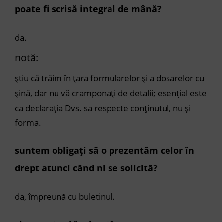
poate fi scrisă integral de mână?
da.
notă:
știu că trăim în țara formularelor și a dosarelor cu
șină, dar nu vă cramponați de detalii; esențial este
ca declarația Dvs. sa respecte conținutul, nu și
forma.
suntem obligați să o prezentăm celor în
drept atunci când ni se solicită?
da, împreună cu buletinul.