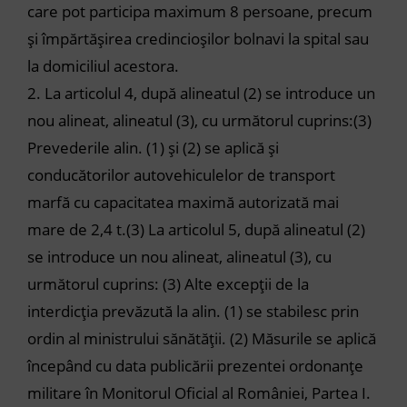
care pot participa maximum 8 persoane, precum
și împărtășirea credincioșilor bolnavi la spital sau
la domiciliul acestora.
2.
La articolul 4, după alineatul (2) se introduce un
nou alineat, alineatul (3), cu următorul cuprins:
(3)
Prevederile alin. (1) și (2) se aplică și
conducătorilor autovehiculelor de transport
marfă cu capacitatea maximă autorizată mai
mare de 2,4 t.(
3)
La articolul 5, după alineatul (2)
se introduce un nou alineat, alineatul (3), cu
următorul cuprins:
(3)
Alte excepții de la
interdicția prevăzută la alin. (1) se stabilesc prin
ordin al ministrului sănătății.
(2)
Măsurile se aplică
începând cu data publicării prezentei ordonanțe
militare în Monitorul Oficial al României, Partea I.