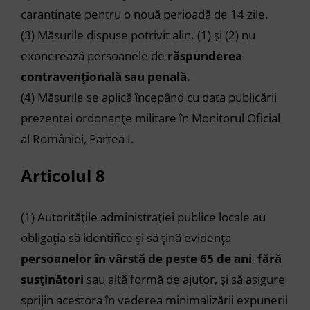
carantinate pentru o nouă perioadă de 14 zile.
(3)
Măsurile dispuse potrivit
alin. (1)
și
(2)
nu
exonerează persoanele de
răspunderea
contravențională sau penală.
(4)
Măsurile se aplică începând cu data publicării
prezentei ordonanțe militare în Monitorul Oficial
al României, Partea I.
Articolul 8
(1)
Autoritățile administrației publice locale au
obligația să identifice și să țină evidența
persoanelor în vârstă de peste 65 de ani
,
fără
susținători
sau altă formă de ajutor, și să asigure
sprijin acestora în vederea minimalizării expunerii