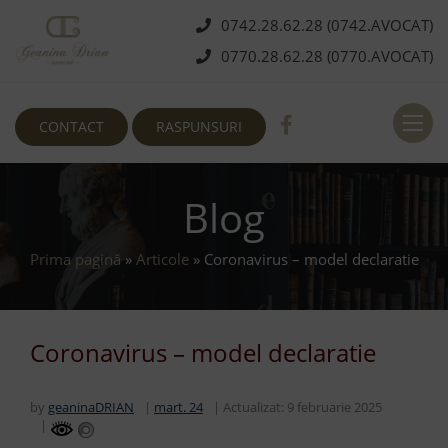
0742.28.62.28 (0742.AVOCAT)
0770.28.62.28 (0770.AVOCAT)
Deschi
CONTACT
RASPUNSURI
Blog
Prima pagină
»
Articole
»
Coronavirus – model declaratie
Coronavirus – model declaratie
by
geaninaDRIAN
mart. 24
Actualizat:
9 februarie 2025