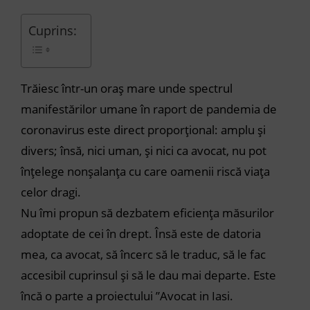
Cuprins:
Trăiesc într-un oraș mare unde spectrul
manifestărilor umane în raport de pandemia de
coronavirus este direct proporțional: amplu și
divers; însă, nici uman, și nici ca avocat, nu pot
înțelege nonșalanța cu care oamenii riscă viața
celor dragi.
Nu îmi propun să dezbatem eficiența măsurilor
adoptate de cei în drept. Însă este de datoria
mea, ca avocat, să încerc să le traduc, să le fac
accesibil cuprinsul și să le dau mai departe. Este
încă o parte a proiectului ”Avocat in Iasi.