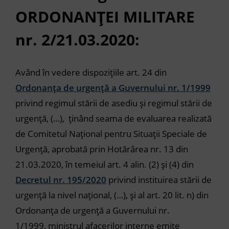
ORDONANȚEI MILITARE
nr. 2/21.03.2020:
Având în vedere dispozițiile art. 24 din
Ordonanța de urgență a Guvernului nr. 1/1999
privind regimul stării de asediu și regimul stării de
urgență, (…),
ținând seama de evaluarea realizată
de Comitetul Național pentru Situații Speciale de
Urgență, aprobată prin Hotărârea nr. 13 din
21.03.2020,
în temeiul art. 4 alin. (2) și (4) din
Decretul nr. 195/2020
privind instituirea stării de
urgență la nivel național, (…), și al art. 20 lit. n) din
Ordonanța de urgență a Guvernului nr.
1/1999,
ministrul afacerilor interne emite