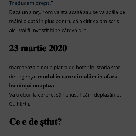
Traducem drept.
”
Dacă un singur om va sta acasă sau se va spăla pe
mâini o dată în plus pentru că a citit ce am scris
aici, voi fi investit bine câteva ore.
𝟐𝟑 𝐦𝐚𝐫𝐭𝐢𝐞 𝟐𝟎𝟐𝟎
marchează o nouă piatră de hotar în istoria stării
de urgență:
modul în care circulăm în afara
locuinței noaptea.
Va trebui, la cerere, să ne justificăm deplasările.
Cu hârtii.
𝐂𝐞 𝐞 𝐝𝐞 𝐬̦𝐭𝐢𝐮𝐭?