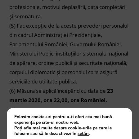
profesionale, motivul deplasării, data completării
și semnătura.
(5) Fac excepție de la aceste prevederi personalul
din cadrul Administrației Prezidențiale,
Parlamentului României, Guvernului României,
Ministerului Public, instituțiilor sistemului național
de apărare, ordine publică și securitate națională,
corpului diplomatic și personalul care asigură
serviciile de utilitate publică.
(6) Măsura se aplică începând cu data de
23
martie 2020, ora 22,00, ora României.
Folosim cookie-uri pentru a-ți oferi cea mai bună
experiență pe site-ul nostru web.
Poți afla mai multe despre cookie-urile pe care le
folosim sau să le dezactivezi în
setări
.