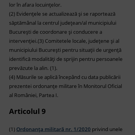
lor în afara locuințelor.
(2)
Evidențele se actualizează și se raportează
săptămânal la centrul județean/al municipiului
București de coordonare și conducere a
intervenției.
(3)
Comitetele locale, județene și al
municipiului București pentru situații de urgență
identifică modalități de sprijin pentru persoanele
prevăzute la
alin. (1)
.
(4)
Măsurile se aplică începând cu data publicării
prezentei ordonanțe militare în Monitorul Oficial
al României, Partea I.
Articolul 9
(1)
Ordonanța militară nr. 1/2020
privind unele