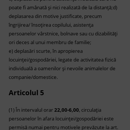
poate fi amânată și nici realizată de la distanță;d)
deplasarea din motive justificate, precum
îngrijirea/ însoțirea copilului, asistența
persoanelor vârstnice, bolnave sau cu dizabilități
ori deces al unui membru de familie;
e) deplasări scurte, în apropierea
locuinței/gospodăriei, legate de activitatea fizică
individuală a oamenilor și nevoile animalelor de
companie/domestice.
Articolul 5
(1) În intervalul orar
22,00-6,00
, circulația
persoanelor în afara locuinței/gospodăriei este
permisă numai pentru motivele prevăzute la art.