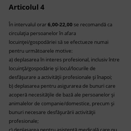
Articolul 4
În intervalul orar
6,00-22,00
se recomandă ca
circulația persoanelor în afara
locuinței/gospodăriei să se efectueze numai
pentru următoarele motive:
a) deplasarea în interes profesional, inclusiv între
locuință/gospodărie și locul/locurile de
desfășurare a activității profesionale și înapoi;
b) deplasarea pentru asigurarea de bunuri care
acoperă necesitățile de bază ale persoanelor și
animalelor de companie/domestice, precum și
bunuri necesare desfășurării activității
profesionale;
c) deplasarea pentru asistență medicală care nu