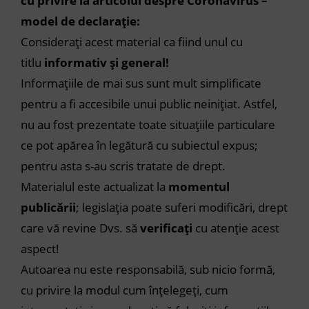
cu privire la articolul despre Coronavirus –
model de declarație:
Considerați acest material ca fiind unul cu
titlu
informativ și general!
Informațiile de mai sus sunt mult simplificate
pentru a fi accesibile unui public neinițiat. Astfel,
nu au fost prezentate toate situațiile particulare
ce pot apărea în legătură cu subiectul expus;
pentru asta s-au scris tratate de drept.
Materialul este actualizat la
momentul
publicării
; legislația poate suferi modificări, drept
care vă revine Dvs. să
verificați
cu atenție acest
aspect!
Autoarea nu este responsabilă, sub nicio formă,
cu privire la modul cum înțelegeți, cum