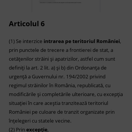
Articolul
6
(1)
Se interzice
intrarea pe teritoriul României
,
prin punctele de trecere a frontierei de stat, a
cetățenilor străini și apatrizilor, astfel cum sunt
definiți la art. 2 lit. a) și b) din Ordonanța de
urgență a Guvernului nr. 194/2002 privind
regimul străinilor în România, republicată, cu
modificările și completările ulterioare, cu excepția
situației în care aceștia tranzitează teritoriul
României pe culoare de tranzit organizate prin
înțelegeri cu statele vecine.
(2)
Prin
excepție
,