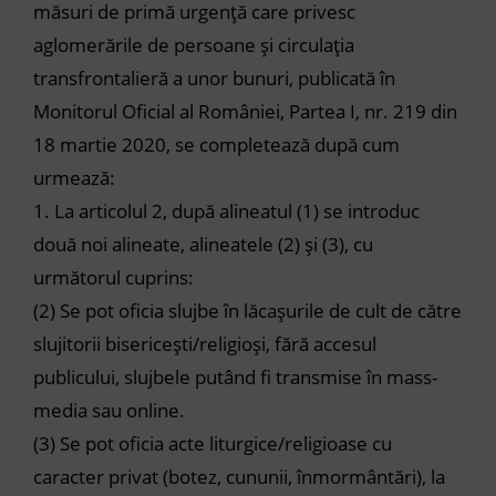
măsuri de primă urgență care privesc
aglomerările de persoane și circulația
transfrontalieră a unor bunuri, publicată în
Monitorul Oficial al României, Partea I, nr. 219 din
18 martie 2020, se completează după cum
urmează:
1.
La articolul 2, după alineatul (1) se introduc
două noi alineate, alineatele (2) și (3), cu
următorul cuprins:
(2)
Se pot oficia slujbe în lăcașurile de cult de către
slujitorii bisericești/religioși, fără accesul
publicului, slujbele putând fi transmise în mass-
media sau online.
(3)
Se pot oficia acte liturgice/religioase cu
caracter privat (botez, cununii, înmormântări), la