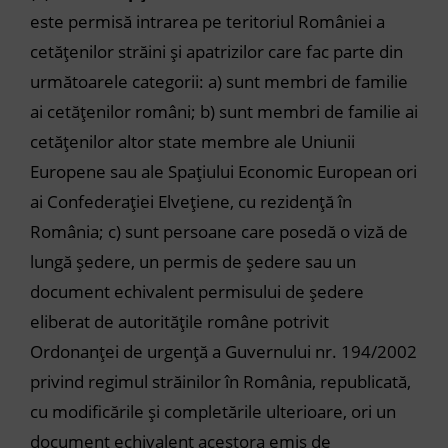
este permisă intrarea pe teritoriul României a
cetățenilor străini și apatrizilor care fac parte din
următoarele categorii:
a)
sunt membri de familie
ai cetățenilor români;
b)
sunt membri de familie ai
cetățenilor altor state membre ale Uniunii
Europene sau ale Spațiului Economic European ori
ai Confederației Elvețiene, cu rezidență în
România;
c)
sunt persoane care posedă o viză de
lungă ședere, un permis de ședere sau un
document echivalent permisului de ședere
eliberat de autoritățile române potrivit
Ordonanței de urgență a Guvernului nr. 194/2002
privind regimul străinilor în România, republicată,
cu modificările și completările ulterioare, ori un
document echivalent acestora emis de