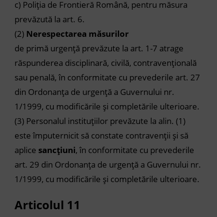
c)
Poliția de Frontieră Română, pentru măsura
prevăzută la
art. 6
.
(2)
Nerespectarea măsurilor
de primă urgență prevăzute la
art. 1-7
atrage
răspunderea disciplinară, civilă, contravențională
sau penală, în conformitate cu prevederile art. 27
din Ordonanța de urgență a Guvernului nr.
1/1999, cu modificările și completările ulterioare.
(3)
Personalul instituțiilor prevăzute la
alin. (1)
este împuternicit să constate contravenții și să
aplice
sancțiuni
, în conformitate cu prevederile
art. 29 din Ordonanța de urgență a Guvernului nr.
1/1999, cu modificările și completările ulterioare.
Articolul 11