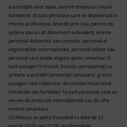
autoritățile altor state, potrivit dreptului Uniunii
Europene;
d)
sunt persoane care se deplasează în
interes profesional, dovedit prin viză, permis de
ședere sau un alt document echivalent;
e)
este
personal diplomatic sau consular, personal al
organizațiilor internaționale, personal militar sau
personal care poate asigura ajutor umanitar;
f)
sunt pasageri în tranzit, inclusiv cei repatriați ca
urmare a acordării protecției consulare;
g)
sunt
pasageri care călătoresc din motive imperative
(medicale sau familiale);
h)
sunt persoane care au
nevoie de protecție internațională sau din alte
motive umanitare.
(3)
Măsura se aplică începând cu data de 22
martie 2020, ora 22,00, ora României.