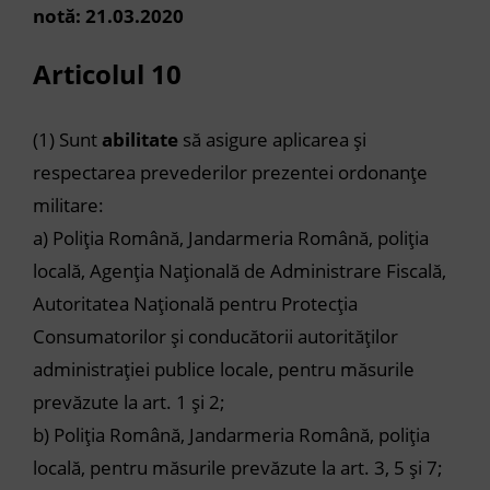
notă: 21.03.2020
Articolul 10
(1)
Sunt
abilitate
să asigure aplicarea și
respectarea prevederilor prezentei ordonanțe
militare:
a)
Poliția Română, Jandarmeria Română, poliția
locală, Agenția Națională de Administrare Fiscală,
Autoritatea Națională pentru Protecția
Consumatorilor și conducătorii autorităților
administrației publice locale, pentru măsurile
prevăzute la
art. 1
și
2
;
b)
Poliția Română, Jandarmeria Română, poliția
locală, pentru măsurile prevăzute la
art. 3
,
5
și
7
;