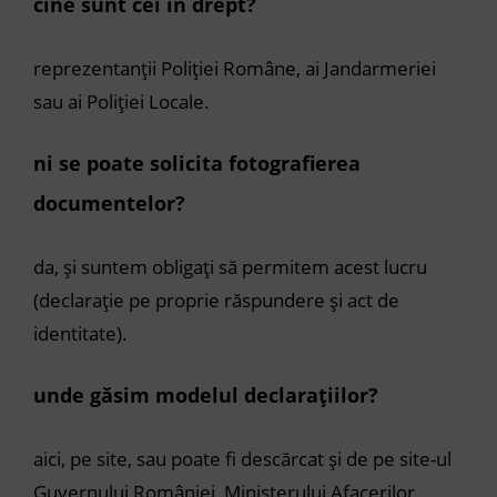
cine sunt cei în drept?
reprezentanții Poliției Române, ai Jandarmeriei
sau ai Poliției Locale.
ni se poate solicita fotografierea
documentelor?
da, și suntem obligați să permitem acest lucru
(declarație pe proprie răspundere și act de
identitate).
unde găsim modelul declarațiilor?
aici, pe site, sau poate fi descărcat și de pe site-ul
Guvernului României, Ministerului Afacerilor