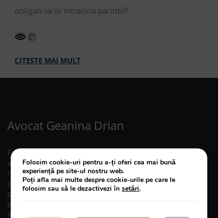
obligati sa isi intretina parintii?
CITESTE MAI MULT
Avocat Geanina Drian
Pasionata de drept civil, Geanina DRIAN, avocat, a
Folosim cookie-uri pentru a-ți oferi cea mai bună
acordat asistenta juridica in cauze complexe privind
experiență pe site-ul nostru web.
raporturile de familie (divort, cereri privind minorii,
Poți afla mai multe despre cookie-urile pe care le
paternitate, pensie de intretinere), dreptul de
folosim sau să le dezactivezi în
setări
.
proprietate (revendicari, granituiri), succesiuni si
partaj, recuperari debite, litigii cu asiguratori sau
asociatii de proprietari, prescriptie, executare silita etc.