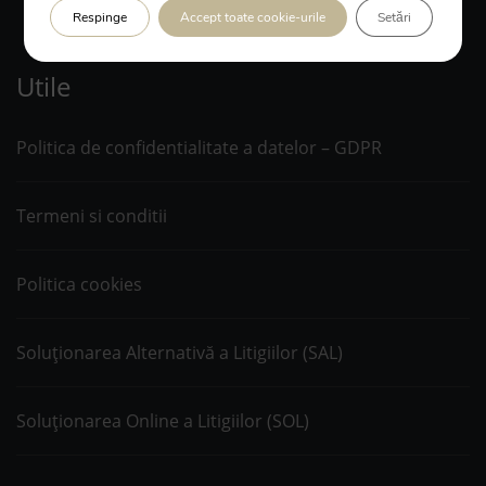
Respinge
Accept toate cookie-urile
Setări
Utile
Politica de confidentialitate a datelor – GDPR
Termeni si conditii
Politica cookies
Soluționarea Alternativă a Litigiilor (SAL)
Soluționarea Online a Litigiilor (SOL)