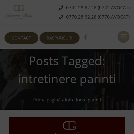
0742.28.62.28 (0742.AVOCAT)
0770.28.62.28 (0770.AVOCAT)
Deschi
CONTACT
RASPUNSURI
Posts Tagged:
intretinere parinti
Prima pagină
»
intretinere parinti