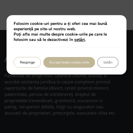
Folosim cookie-uri pentru a-ți oferi cea mai bună
experiență pe site-ul nostru web.
Poți afla mai multe despre cookie-urile pe care le
folosim sau să le dezactivezi în
setări
.
Avocat Geanina Drian
Respinge
Accept toate cookie-urile
Setări
Pasionata de drept civil, Geanina DRIAN, avocat, a
acordat asistenta juridica in cauze complexe privind
raporturile de familie (divort, cereri privind minorii,
paternitate, pensie de intretinere), dreptul de
proprietate (revendicari, granituiri), succesiuni si
partaj, recuperari debite, litigii cu asiguratori sau
asociatii de proprietari, prescriptie, executare silita etc.